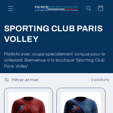
et
passer
Panier
au
contenu
C
SPORTING CLUB PARIS
o
VOLLEY
l
Maillots avec coupe spécialement conçue pour le
l
volleyball. Bienvenue à la boutique 'Sporting Club
Paris Volley'.
e
c
Filtrer et trier
2 produits
t
i